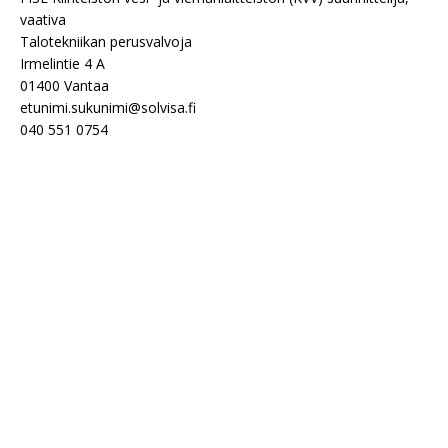
vaativa
Talotekniikan perusvalvoja
Irmelintie 4 A
01400 Vantaa
etunimi.sukunimi@solvisa.fi
040 551 0754