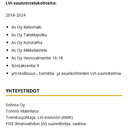
LVI-suunnittelukohteita:
2018-2024
As Oy Kielomäki
As Oy Talvikkipolku
As Oy Kototarha
As Oy Mikkelänrinki
As Oy Hevosalmentie 16-18
Böstaksentie 9
ym.teollisuus-, toimitila- ja asuinkohteiden LVI-suunnitelmia
YHTEYSTIEDOT
Solvisa Oy
Tommi Matinlassi
Toimitusjohtaja, LVI-insinööri (AMK)
FISE Ilmanvaihdon (IV) suunnittelija, vaativa