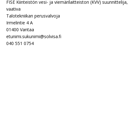
FISE Kiinteistön vesi- ja viemärilaitteiston (KVV) suunnittelija,
vaativa
Talotekniikan perusvalvoja
Irmelintie 4 A
01400 Vantaa
etunimi.sukunimi@solvisa.fi
040 551 0754