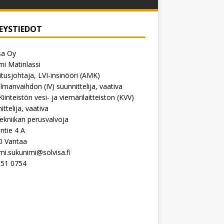
EYSTIEDOT
sa Oy
i Matinlassi
tusjohtaja, LVI-insinööri (AMK)
Ilmanvaihdon (IV) suunnittelija, vaativa
Kiinteistön vesi- ja viemärilaitteiston (KVV)
ittelija, vaativa
ekniikan perusvalvoja
intie 4 A
0 Vantaa
mi.sukunimi@solvisa.fi
551 0754