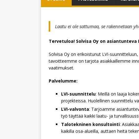
Laatu ei ole sattumaa, se rakennetaan y
Tervetuloa! Solvisa Oy on asiantunteva
Solvisa Oy on erikoistunut LVI-suunnitteluun,
tavoitteemme on tarjota asiakkaillemme innova
vaatimukset.
Palvelumme:
LVI-suunnittelu
: Meillä on laaja koke
projekteissa. Huolellinen suunnittelu 
LVI-valvonta
: Tarjoamme asiantuntev
työ täyttää kaikki laatu- ja turvallisuus
Talotekninen konsultointi
: Asiakka
kaikilla osa-alueilla, auttaen heitä tek