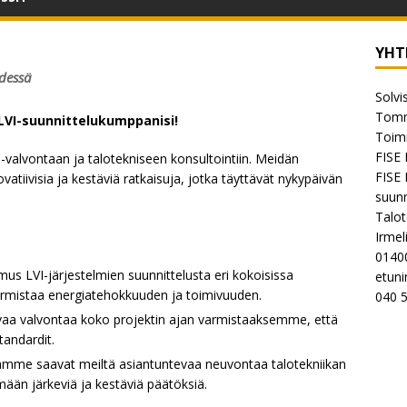
YHT
hdessä
Solvi
Tomm
 LVI-suunnittelukumppanisi!
Toimi
FISE 
 -valvontaan ja talotekniseen konsultointiin. Meidän
FISE 
tiivisia ja kestäviä ratkaisuja, jotka täyttävät nykypäivän
suunn
Talot
Irmel
0140
mus LVI-järjestelmien suunnittelusta eri kokoisissa
etuni
varmistaa energiatehokkuuden ja toimivuuden.
040 
aa valvontaa koko projektin ajan varmistaaksemme, että
standardit.
amme saavat meiltä asiantuntevaa neuvontaa talotekniikan
emään järkeviä ja kestäviä päätöksiä.