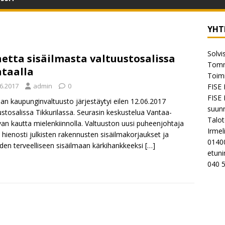
YHT
Solvi
etta sisäilmasta valtuustosalissa
Tomm
taalla
Toimi
.6.2017
admin
0
FISE 
FISE 
an kaupunginvaltuusto järjestäytyi eilen 12.06.2017
suunn
ustosalissa Tikkurilassa. Seurasin keskustelua Vantaa-
Talot
an kautta mielenkiinnolla. Valtuuston uusi puheenjohtaja
Irmel
si hienosti julkisten rakennusten sisäilmakorjaukset ja
0140
den terveelliseen sisäilmaan kärkihankkeeksi
[…]
etuni
040 