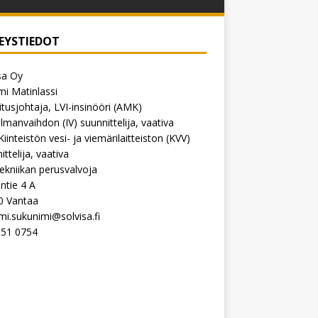
EYSTIEDOT
sa Oy
i Matinlassi
tusjohtaja, LVI-insinööri (AMK)
Ilmanvaihdon (IV) suunnittelija, vaativa
Kiinteistön vesi- ja viemärilaitteiston (KVV)
ittelija, vaativa
ekniikan perusvalvoja
intie 4 A
0 Vantaa
mi.sukunimi@solvisa.fi
551 0754