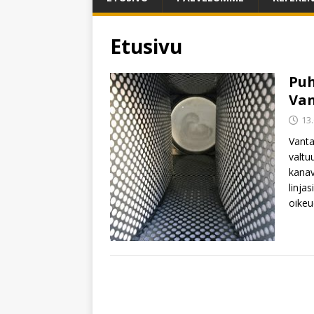
Etusivu
Puh
Van
13
Vanta
valtu
kanav
linja
oikeu